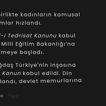
irlikte
kadınların
kamusal
rmlar
hızlandı.
-i
Tedrisat
Kanunu
kabul
Milli
Eğitim
Bakanlığı’na
rmeye
başladı.
ğdaş
Türkiye'nin
inşasına
Kanun
kabul
edildi.
Din
landı,
devlet
memurlarına
yle
ilgili
bir
düzenleme
zularıyla
çağdaş
giyimi