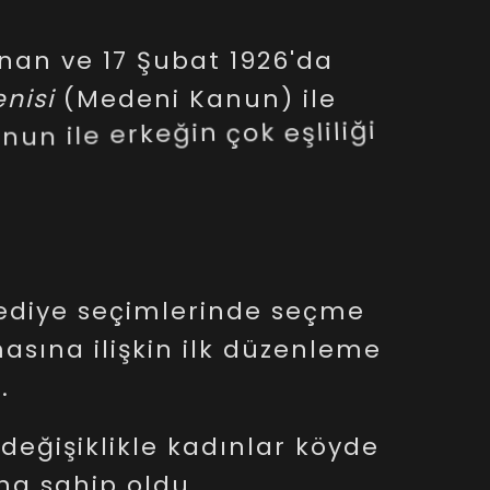
anan
ve
17
Şubat
1926'da
nisi
(Medeni
Kanun)
ile
anun
ile
erkeğin
çok
eşliliği
lenme
yaşı
sınırı,
boşanma
tasarruf
üzerinde
alları
ndı.
ediye
seçimlerinde
seçme
asına
ilişkin
ilk
düzenleme
.
değişiklikle
kadınlar
köyde
na
sahip
oldu.