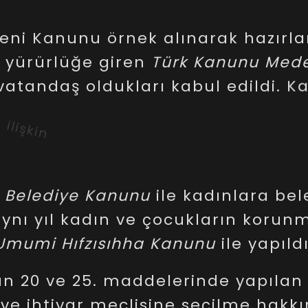
benimsedi.
eni
Kanunu
örnek
alınarak
hazırl
yürürlüğe
giren
Türk
Kanunu
Mede
vatandaş
oldukları
kabul
edildi.
K
a
ilişkin
düzenlemeler
kaldırıldı;
ev
mi
nikâh
zorunluluğu,
velayet
ve
m
şahsiyetini
kadını
Türk
larıyla
kaza
Belediye
Kanunu
ile
kadınlara
bel
ynı
yıl
kadın
ve
çocukların
korunm
Umumi
Hıfzısıhha
Kanunu
ile
yapıldı
un
20
ve
25.
maddelerinde
yapılan
ve
ihtiyar
meclisine
seçilme
hakkı