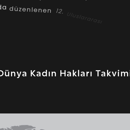
da
düzenlenen
12.
Uluslararası
Kadı
lkelerinden
gelen
kadın
delegeler
masraflar
desteklendi,
Türk
Hüküm
Dünya Kadın Hakları Takvim