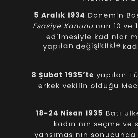
5
Aralık
1934
Dönemin
Ba
Esasiye
Kanunu
’nun
10
ve
1
edilmesiyle
kadınlar
mi
yapılan
değişiklikle
kad
8
Şubat
1935’te
yapılan
Tü
erkek
vekilin
olduğu
Mec
18-24
Nisan
1935
Batı
ülk
kadınının
seçme
ve
yansımasının
sonucunda