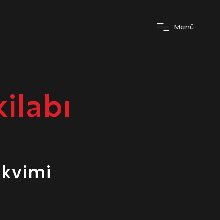
M
e
n
ü
ilabı
akvimi