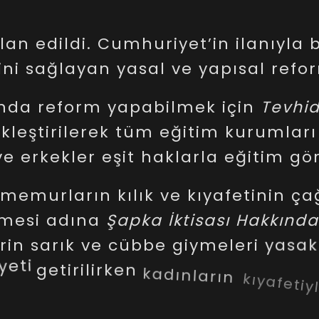
ilan
edildi.
Cumhuriyet’in
ilanıyla
b
ini
sağlayan
yasal
ve
yapısal
refo
ında
reform
yapabilmek
için
Tevhid
ikleştirilerek
tüm
eğitim
kurumları
ve
erkekler
eşit
haklarla
eğitim
gö
memurların
kılık
ve
kıyafetinin
ça
mesi
adına
Şapka
İktisası
Hakkında
erin
sarık
ve
cübbe
giymeleri
yasak
yeti
getirilirken
kadınların
kıyafeti
u
uygulamadan
cesaretle
kendi
ar