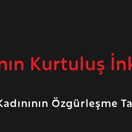
nın Kurtuluş İnk
Kadınının Özgürleşme T