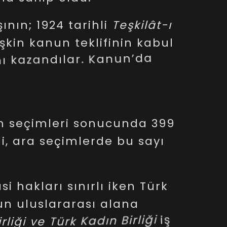
ının;
1924
tarihli
Teşkilât-ı
işkin
kanun
teklifinin
kabul
ı
kazandılar.
Kanun’da
2,
seçilme
yaşı
30
olarak
m
seçimleri
sonucunda
399
i,
ara
seçimlerde
bu
sayı
asi
hakları
sınırlı
iken
Türk
un
uluslararası
alana
irliği
ve
Türk
Kadın
Birliği
iş