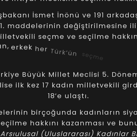
şbakanı
İsmet
İnönü
ve
191
arkadaş
1.
maddelerinin
değiştirilmesine
il
lletvekili
seçme
ve
seçilme
hakkın
ın,
erkek
her
Türk’ün
seçme
yaşı
2
belirlendi.
rkiye
Büyük
Millet
Meclisi
5.
Döne
lise
ilk
kez
17
kadın
milletvekili
gird
18’e
ulaştı.
elerinin
birçoğunda
kadınların
siy
seçilme
hakkını
kazanması
ve
bun
Arsıulusal
(Uluslararası)
Kadınlar
B