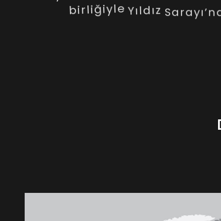
birliğiyle
Yıldız
Sarayı’n
Türkiye
dünyanın
çeşitli
ü
tarafından
Atatürk
bizzat