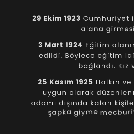
29
Ekim
1923
Cumhuriyet
alana
girmes
3
Mart
1924
Eğitim
alan
edildi.
Böylece
eğitim
la
bağlandı.
Kız
25
Kasım
1925
Halkın
ve
uygun
olarak
düzenlen
adamı
dışında
kalan
kişil
şapka
giyme
mecburi
yapılmadı.
Kadınlar
b