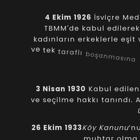
4
Ekim
1926
İsviçre
Med
TBMM'de
kabul
edilerek
kadınların
erkeklerle
eşit
ve
tek
taraflı
boşanmasın
hakkı,
meslek
hakkı,
res
hak
3
Nisan
1930
Kabul
edilen
ve
seçilme
hakkı
tanındı.
A
26
Ekim
1933
Köy
Kanunu
’n
muhtar
olma