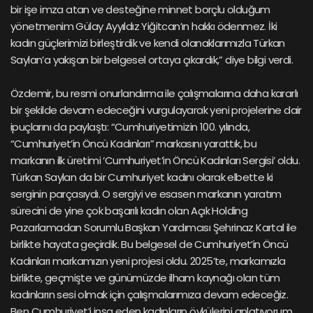
bir işe imza atan ve desteğine minnet borçlu olduğum
yönetmenim Gülay Ayyıldız Yiğitcan’ın hakkı ödenmez. İki
kadın güçlerimizi birleştirdik ve kendi olanaklarımızla Türkan
Saylan’a yakışan bir belgesel ortaya çıkardık,” diye bilgi verdi.
Özdemir, bu resmi onurlandırma ile çalışmalarına daha kararlı
bir şekilde devam edeceğini vurgulayarak yeni projelerine dair
ipuçlarını da paylaştı: “Cumhuriyetimizin 100. yılında,
“Cumhuriyet’in Öncü Kadınları” markasını yarattık, bu
markanın ilk üretimi ‘Cumhuriyet’in Öncü Kadınları Sergisi’ oldu.
Türkan Saylan da bir Cumhuriyet kadını olarak elbette ki
serginin parçasıydı. O sergiyi ve esasen markanın yaratım
sürecini de yine çok başarılı kadın olan Açık Holding
Pazarlamadan Sorumlu Başkan Yardımcısı Şehrinaz Kartal ile
birlikte hayata geçirdik. Bu belgesel de Cumhuriyet’in Öncü
Kadınları markamızın yeni projesi oldu. 2025’te, markamızla
birlikte, geçmişte ve günümüzde ilham kaynağı olan tüm
kadınların sesi olmak için çalışmalarımıza devam edeceğiz.
Ben Cumhuriyet’i inşa eden kadınların öykülerini anlatıyorum