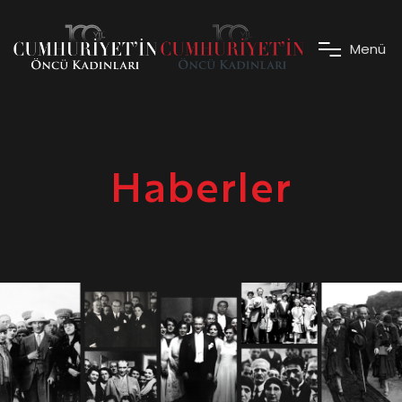
M
e
n
ü
Haberler