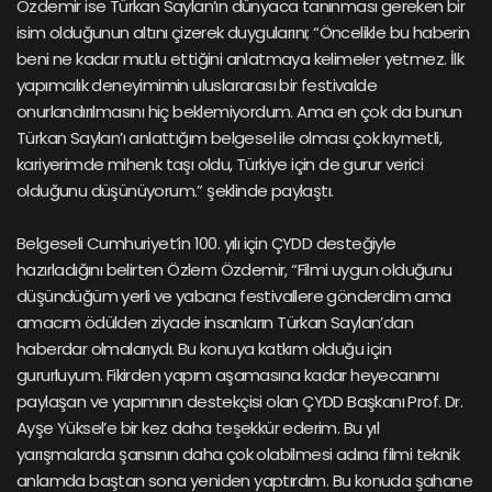
Özdemir ise Türkan Saylan’ın dünyaca tanınması gereken bir
isim olduğunun altını çizerek duygularını; “Öncelikle bu haberin
beni ne kadar mutlu ettiğini anlatmaya kelimeler yetmez. İlk
yapımcılık deneyimimin uluslararası bir festivalde
onurlandırılmasını hiç beklemiyordum. Ama en çok da bunun
Türkan Saylan’ı anlattığım belgesel ile olması çok kıymetli,
kariyerimde mihenk taşı oldu, Türkiye için de gurur verici
olduğunu düşünüyorum.” şeklinde paylaştı.
Belgeseli Cumhuriyet’in 100. yılı için ÇYDD desteğiyle
hazırladığını belirten Özlem Özdemir, “Filmi uygun olduğunu
düşündüğüm yerli ve yabancı festivallere gönderdim ama
amacım ödülden ziyade insanların Türkan Saylan’dan
haberdar olmalarıydı. Bu konuya katkım olduğu için
gururluyum. Fikirden yapım aşamasına kadar heyecanımı
paylaşan ve yapımının destekçisi olan ÇYDD Başkanı Prof. Dr.
Ayşe Yüksel’e bir kez daha teşekkür ederim. Bu yıl
yarışmalarda şansının daha çok olabilmesi adına filmi teknik
anlamda baştan sona yeniden yaptırdım. Bu konuda şahane