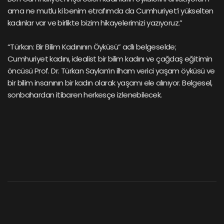
ama ne mutlu ki benim etrafımda da Cumhuriyet’i yükselten
kadınlar var ve birlikte bizim hikayelerimizi yazıyoruz.”
“Türkan: Bir Bilim Kadınının Öyküsü” adlı belgeselde;
Cumhuriyet kadını, idealist bir bilim kadını ve çağdaş eğitimin
öncüsü Prof. Dr. Türkan Saylan’ın ilham verici yaşam öyküsü ve
bir bilim insanının bir kadın olarak yaşamı ele alınıyor. Belgesel,
sonbahardan itibaren herkesçe izlenebilecek.